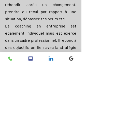
rebondir après un changement,
prendre du recul par rapport à une
situation, dépasser ses peurs etc.
Le coaching en entreprise est
également individuel mais est exercé
dans un cadre professionnel. Il répond à
des objectifs en lien avec la stratégie
globale définie par l'entreprise. Cela
peut par exemple concerner une prise
de poste ou de responsabilités,
l'amélioration du leadership d'un
manager, l'accompagnement à une
prise de décision...