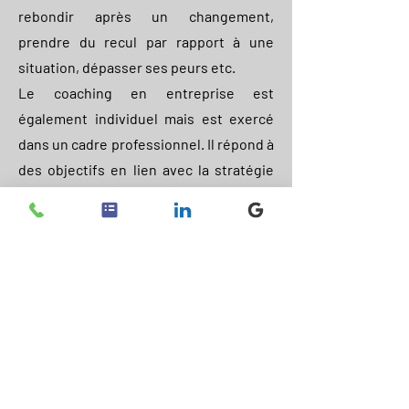
rebondir après un changement,
prendre du recul par rapport à une
situation, dépasser ses peurs etc.
Le coaching en entreprise est
également individuel mais est exercé
dans un cadre professionnel. Il répond à
des objectifs en lien avec la stratégie
globale définie par l'entreprise. Cela
peut par exemple concerner une prise
de poste ou de responsabilités,
l'amélioration du leadership d'un
manager, l'accompagnement à une
prise de décision...