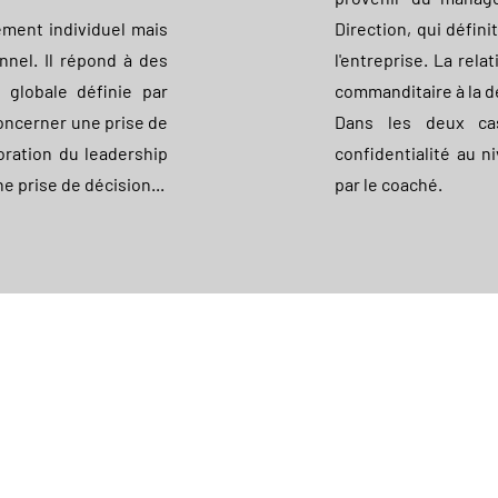
ement individuel mais
Direction, qui définit
nnel. Il répond à des
l'entreprise. La relat
e globale définie par
commanditaire à la
concerner une prise de
Dans les deux ca
oration du leadership
confidentialité au 
 prise de décision...
par le coaché.
Nous contacter
Ho
Email :
laura.veysset@nouvosobjectifs.com
Lu