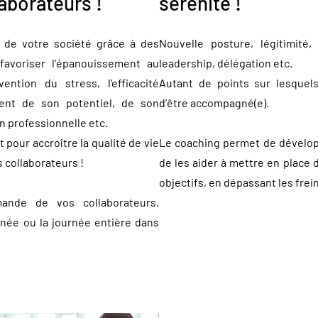
aborateurs !
sérénité !
e de votre société grâce à des
Nouvelle posture, légitimité
favoriser l'épanouissement au
leadership, délégation etc.
vention du stress, l'efficacité
Autant de points sur lesquel
ment de son potentiel, de son
d’être accompagné(e).
n professionnelle etc.
 pour accroître la qualité de vie
Le coaching permet de dévelop
s collaborateurs !
de les aider à mettre en place 
objectifs, en dépassant les frei
mande de vos collaborateurs.
rnée ou la journée entière dans