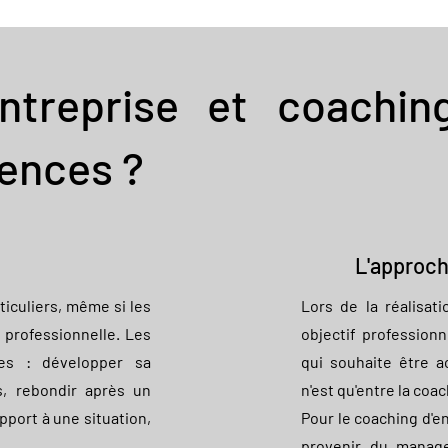
ntreprise et coachin
rences ?
L'approche
ticuliers, même si les
Lors de la réalisat
 professionnelle. Les
objectif profession
es : développer sa
qui souhaite être a
s, rebondir après un
n'est qu'entre la coac
port à une situation,
Pour le coaching d'
provenir du manag