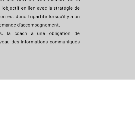
 l'objectif en lien avec la stratégie de
ion est donc tripartite lorsqu'il y a un
 demande d'accompagnement.
s, la coach a une obligation de
niveau des informations communiqués
raires d'ouverture
ndi au Vendredi : 08h30 - 20h30