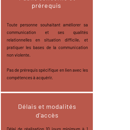
prérequis
Toute personne souhaitant améliorer sa
communication et ses qualités
relationnelles
en situation difficile,
et
pratiquer les bases de la communication
non violente.
Pas de prérequis spécifi
que en lien avec les
com
pétenc
es à acquérir.
Délais et modalités
d'accès
Délai de réalisation 10 jours minimum à 1